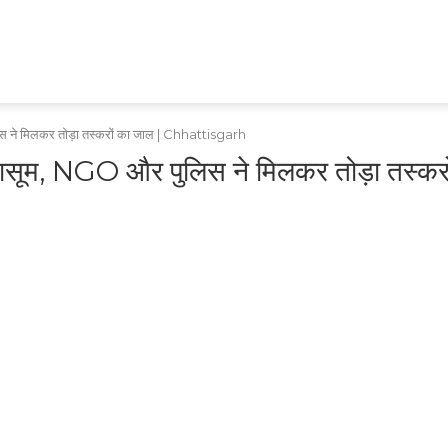
HEALTH
TECH
GAMES
SHOPPING
APPS
RAJASTHAN
MPCG
MARATHI
ने मिलकर तोड़ा तस्करों का जाल | Chhattisgarh
ूम, NGO और पुलिस ने मिलकर तोड़ा तस्करो