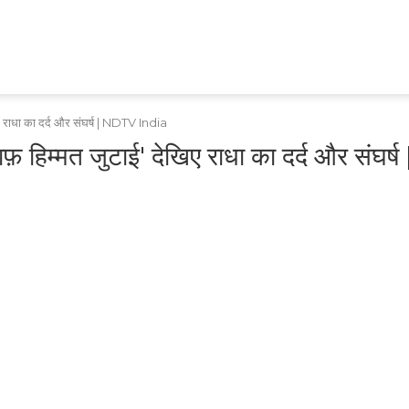
HEALTH
TECH
GAMES
SHOPPING
APPS
RAJASTHAN
MPCG
MARATHI
 राधा का दर्द और संघर्ष | NDTV India
िम्मत जुटाई' देखिए राधा का दर्द और संघर्ष 