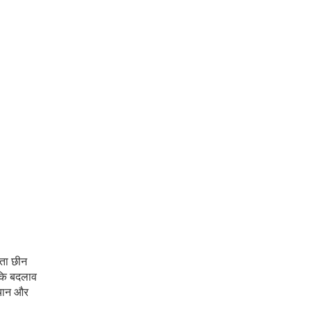
रता छीन
 कि बदलाव
हचान और