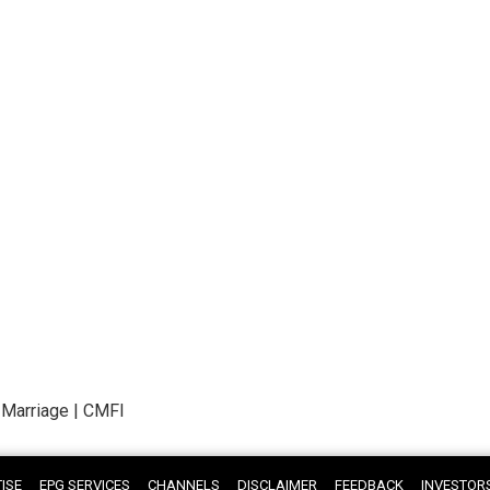
ld Marriage | CMFI
ISE
EPG SERVICES
CHANNELS
DISCLAIMER
FEEDBACK
INVESTOR