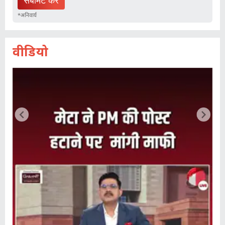
*अन‍िवार्य
वीड‍ियो
ड