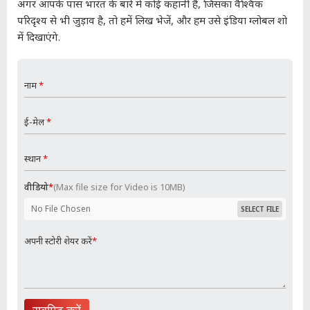
अगर आपके पास भारत के बारे में कोई कहानी है, जिसका वैश्विक
परिदृश्य से भी जुड़ाव है, तो हमें लिख भेजें, और हम उसे इंडिया ग्लोबल शो
में दिखाएंगे.
नाम
*
ई-मेल
*
स्‍थान
*
वीड‍ियो
*
(Max file size for Video is 10MB)
No File Chosen
SELECT FILE
अपनी स्टोरी शेयर करें
*