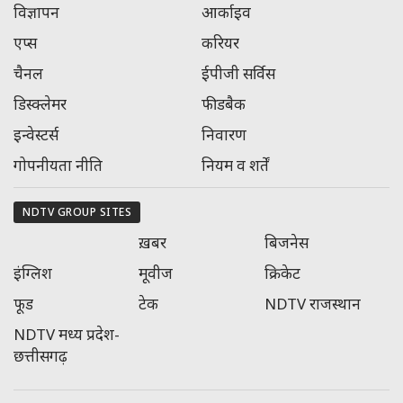
विज्ञापन
आर्काइव
एप्स
करियर
चैनल
ईपीजी सर्विस
डिस्क्लेमर
फीडबैक
इन्वेस्टर्स
निवारण
गोपनीयता नीति
नियम व शर्तें
NDTV GROUP SITES
ख़बर
बिजनेस
इंग्लिश
मूवीज
क्रिकेट
फूड
टेक
NDTV राजस्‍थान
NDTV मध्‍य प्रदेश-
छत्तीसगढ़