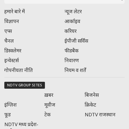
हमारे बारे में
न्यूज लेटर
विज्ञापन
आर्काइव
एप्स
करियर
चैनल
ईपीजी सर्विस
डिस्क्लेमर
फीडबैक
इन्वेस्टर्स
निवारण
गोपनीयता नीति
नियम व शर्तें
NDTV GROUP SITES
ख़बर
बिजनेस
इंग्लिश
मूवीज
क्रिकेट
फूड
टेक
NDTV राजस्‍थान
NDTV मध्‍य प्रदेश-