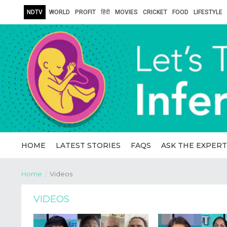
NDTV
WORLD
PROFIT
हिंदी
MOVIES
CRICKET
FOOD
LIFESTYLE
HOME
LATEST STORIES
FAQS
ASK THE EXPERT
Home
/
Videos
VIDEOS