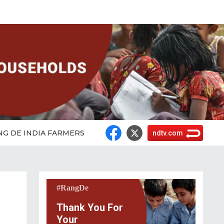
NG DE INDIA FARMERS
ndtv.com
#RangDe
Thank You For
Your