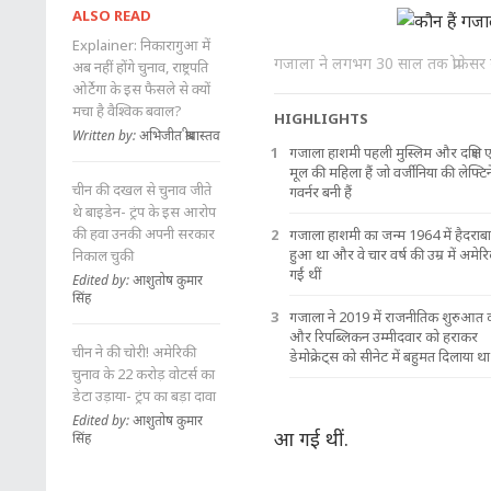
ALSO READ
Explainer: निकारागुआ में
गजाला ने लगभग 30 साल तक प्रोफेसर के 
अब नहीं होंगे चुनाव, राष्ट्रपति
ओर्टेगा के इस फैसले से क्यों
मचा है वैश्विक बवाल?
HIGHLIGHTS
Written by: अभिजीत श्रीवास्तव
गजाला हाशमी पहली मुस्लिम और दक्षिण 
मूल की महिला हैं जो वर्जीनिया की लेफ्टिन
चीन की दखल से चुनाव जीते
गवर्नर बनी हैं
थे बाइडेन- ट्रंप के इस आरोप
की हवा उनकी अपनी सरकार
गजाला हाशमी का जन्म 1964 में हैदराबाद
हुआ था और वे चार वर्ष की उम्र में अमे
निकाल चुकी
गईं थीं
Edited by: आशुतोष कुमार
सिंह
गजाला ने 2019 में राजनीतिक शुरुआत 
और रिपब्लिकन उम्मीदवार को हराकर
चीन ने की चोरी! अमेरिकी
डेमोक्रेट्स को सीनेट में बहुमत दिलाया था
चुनाव के 22 करोड़ वोटर्स का
डेटा उड़ाया- ट्रंप का बड़ा दावा
Edited by: आशुतोष कुमार
आ गई थीं.
सिंह