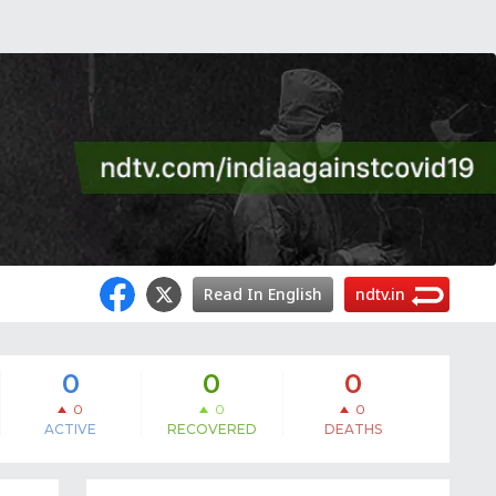
Read In English
ndtv.in
0
0
0
0
0
0
ACTIVE
RECOVERED
DEATHS