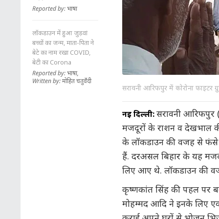
Reported by: भाषा
लॉकडाउन में हुआ जुड़वां
बच्चों का जन्म, माता-पिता ने
बेटे का नाम रखा COVID,
बेटी का Corona
Reported by: भाषा,
Written by: मोहित चतुर्वेदी
सरावनी आरिफपुर में कोरोना फाइटर ग्रु
सरावनी आरिफपुर (ह
नई दिल्ली:
मजदूरों के राशन व देखभाल की 
के लॉकडाउन की वजह से फंसे द
हैं. दरअसल बिहार के यह मजदूर
लिए आए थे. लॉकडाउन की वजह 
कृष्णकांत सिंह की पहल पर ब
मोहम्मद आदि ने इनके लिए एक
कराई अपने घरों से भोजन भिजव