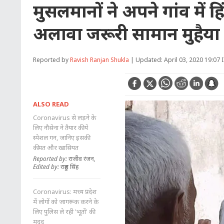
मुसलमानों ने अपने गांव में ह
अलावा जरूरी सामान मुहैया
Reported by
Ravish Ranjan Shukla
| Updated: April 03, 2020 19:07 
ALSO READ
Coronavirus से लड़ने के
लिए नौसेना ने तैयार की ये
स्पेशल गन, जानिए इसकी
कीमत और खासियत
Reported by: राजीव रंजन,
Edited by: राहुल सिंह
Coronavirus: मध्य प्रदेश
में लोगों को जागरूक करने के
लिए पुलिस ले रही 'भूतों' की
मदद