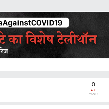
0
0
CASES