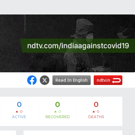
Read In English
ndtv.in
0
0
0
0
0
0
ACTIVE
RECOVERED
DEATHS