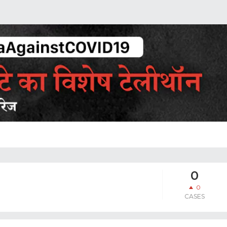
0
0
CASES