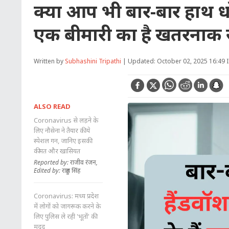
क्या आप भी बार-बार हाथ धो
एक बीमारी का है खतरनाक स
Written by
Subhashini Tripathi
| Updated: October 02, 2025 16:49 
ALSO READ
Coronavirus से लड़ने के
लिए नौसेना ने तैयार की ये
स्पेशल गन, जानिए इसकी
कीमत और खासियत
Reported by: राजीव रंजन,
Edited by: राहुल सिंह
Coronavirus: मध्य प्रदेश
में लोगों को जागरूक करने के
लिए पुलिस ले रही 'भूतों' की
मदद